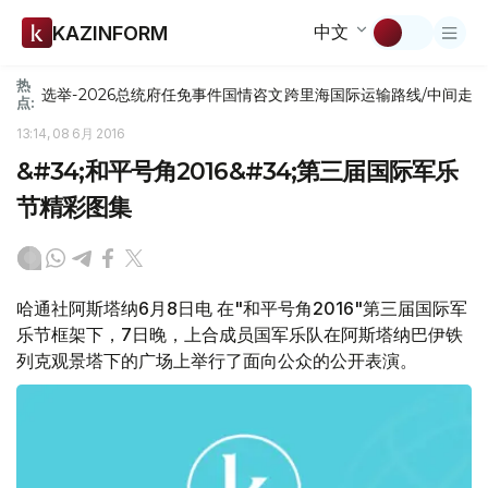
中文
KAZINFORM
热
选举-2026
总统府
任免
事件
国情咨文
跨里海国际运输路线/中间走
点:
13:14, 08 6月 2016
&#34;和平号角2016&#34;第三届国际军乐
节精彩图集
哈通社阿斯塔纳6月8日电 在"和平号角2016"第三届国际军
乐节框架下，7日晚，上合成员国军乐队在阿斯塔纳巴伊铁
列克观景塔下的广场上举行了面向公众的公开表演。