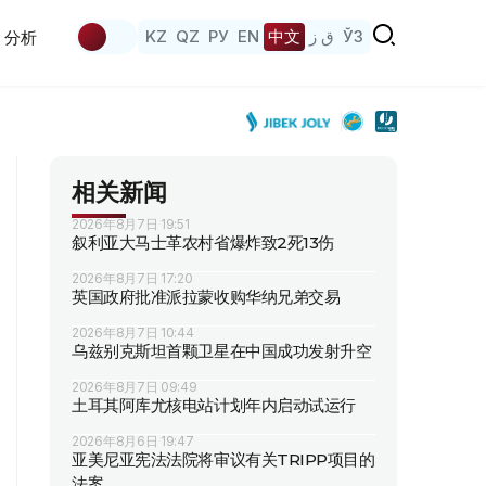
KZ
QZ
РУ
EN
中文
ق ز
ЎЗ
分析
相关新闻
2026年8月7日 19:51
叙利亚大马士革农村省爆炸致2死13伤
2026年8月7日 17:20
英国政府批准派拉蒙收购华纳兄弟交易
2026年8月7日 10:44
乌兹别克斯坦首颗卫星在中国成功发射升空
2026年8月7日 09:49
土耳其阿库尤核电站计划年内启动试运行
2026年8月6日 19:47
亚美尼亚宪法法院将审议有关TRIPP项目的
法案