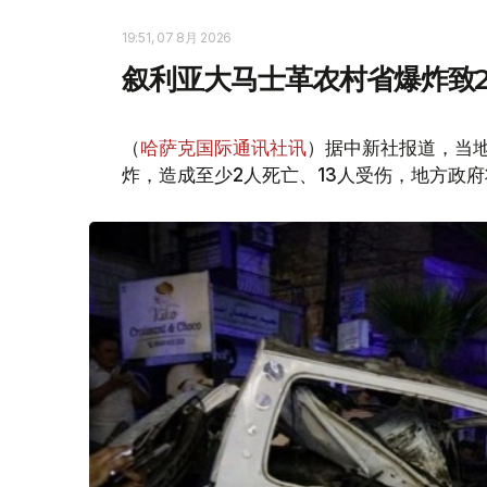
19:51, 07 8月 2026
叙利亚大马士革农村省爆炸致2
（
哈萨克国际通讯社讯
）据中新社报道，当
炸，造成至少2人死亡、13人受伤，地方政