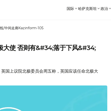
国际
哈萨克斯坦
政治
线/中间走廊
Kazinform-105
使 否则有&#34;落于下风&#34;
， 英国上议院北极委员会周五称，英国应该任命北极大