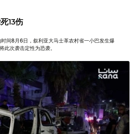
死13伤
地时间8月6日，叙利亚大马士革农村省一小巴发生爆
府将此次袭击定性为恐袭。