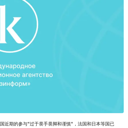
国近期的参与"过于畏手畏脚和谨慎"，法国和日本等国已