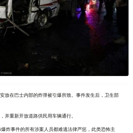
安放在巴士内部的炸弹被引爆所致。事件发生后，卫生部
，并重新开放道路供民用车辆通行。
怖爆炸事件的所有涉案人员都难逃法律严惩，此类恐怖主