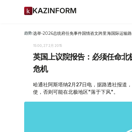
KAZINFORM
选举-2026
总统府
任免
事件
国情咨文
跨里海国际运输路
趋势:
15:00, 27 2月 2015
英国上议院报告：必须任命北极大
危机
哈通社阿斯塔纳2月27日电，据路透社报道
使，否则可能在北极地区"落于下风"。