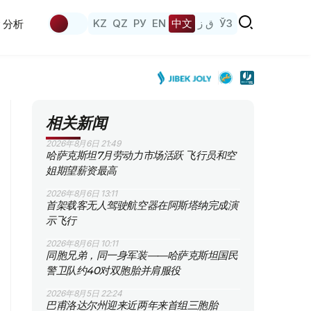
KZ
QZ
РУ
EN
中文
ق ز
ЎЗ
分析
相关新闻
2026年8月6日 21:49
哈萨克斯坦7月劳动力市场活跃 飞行员和空
姐期望薪资最高
2026年8月6日 13:11
首架载客无人驾驶航空器在阿斯塔纳完成演
示飞行
2026年8月6日 10:11
同胞兄弟，同一身军装——哈萨克斯坦国民
警卫队约40对双胞胎并肩服役
2026年8月5日 22:24
巴甫洛达尔州迎来近两年来首组三胞胎