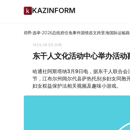
KAZINFORM
选举-2026
总统府
任免
事件
国情咨文
跨里海国际运输路
趋势:
14:23, 09 3月 2015
东干人文化活动中心举办活动喜迎
哈通社阿斯塔纳3月9日电，据东干人联合会
节，江布尔州阔尔代县萨热托别乡妇女同胞
妇女权益保护法相关视频及趣味小游戏。