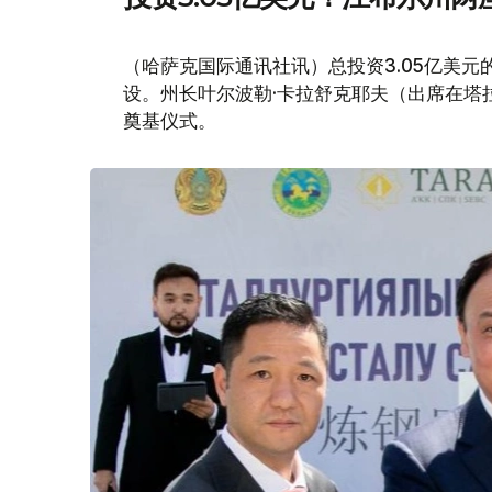
（哈萨克国际通讯社讯）总投资3.05亿美
设。州长叶尔波勒·卡拉舒克耶夫（出席在塔
奠基仪式。