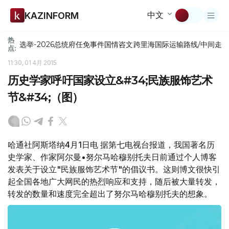
中文
KAZINFORM
热
选举-2026
总统府
任免
事件
国情咨文
跨里海国际运输路线/中间走
点:
11:30, 01 4月 2015
历史学家呼吁国家设立&#34;民族服饰艺术
节&#34;（图）
哈通社阿斯塔纳4月1日电 据第七电视台报道，我国著名历
史学家、作家阿尔曼•努尔马哈穆别托夫日前通过个人博客
发表关于设立"民族服饰艺术节"的倡议书。这则博文很快引
起全国各地广大网民的热烈响应和支持，随后被大量转发，
转发的数量和速度完全超出了努尔马哈穆别托夫的想象。