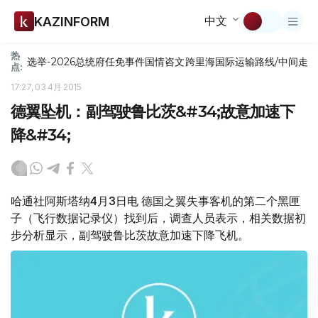
中文
KAZINFORM
热
选举-2026
总统府
任免
事件
国情咨文
跨里海国际运输路线/中间走
点:
17:27, 03 4月 2015
德翼坠机：副驾驶鲁比茨&#34;故意加速下
降&#34;
哈通社阿斯塔纳4月3日电 德国之翼失事客机的第二个黑匣
子（飞行数据记录仪）找到后，调查人员表示，相关数据初
步分析显示，副驾驶鲁比茨故意加速下降飞机。