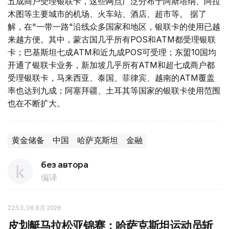
五成商户受理银联卡，这些网点广泛分布于阿斯塔纳、阿拉
木图等主要城市的机场、火车站、酒店、超市等。 据了
解，在"一带一路"沿线众多国家和地区，银联卡的使用已越
来越方便。其中，蒙古国几乎所有POS和ATM都受理银联
卡；巴基斯坦七成ATM和近九成POS可受理；东盟10国均
开通了银联卡业务，新加坡几乎所有ATM和超七成商户都
受理银联卡，马来西亚、泰国、菲律宾、越南的ATM覆盖
率也达到九成；阿塞拜疆、土耳其等国家的银联卡使用范围
也在不断扩大。
黄金储备
中国
哈萨克斯坦
金融
без автора
编译
22:53, 06 8月 2026
皮划艇马拉松亚锦赛：哈萨克斯坦运动员斩