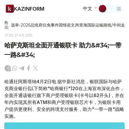
中文
KAZINFORM
热
选举-2026
总统府
任免
事件
国情咨文
跨里海国际运输路线/中间走
点:
17:30, 21 4月 2015
哈萨克斯坦全面开通银联卡 助力&#34;一带
一路&#34;
哈通社阿斯塔纳4月2日电 据中新社消息，银联国际与哈萨
克商业银行(以下简称"哈商银行")20在上海宣布深化合作，
全面开通该银行旗下商户受理银联卡(卡号以62开头)，并在
年内实现其所有ATM和商户受理银联芯片卡，为银联卡用
户提供更便利、安全的跨境支付服务，助力"一带一路"战略
实施。