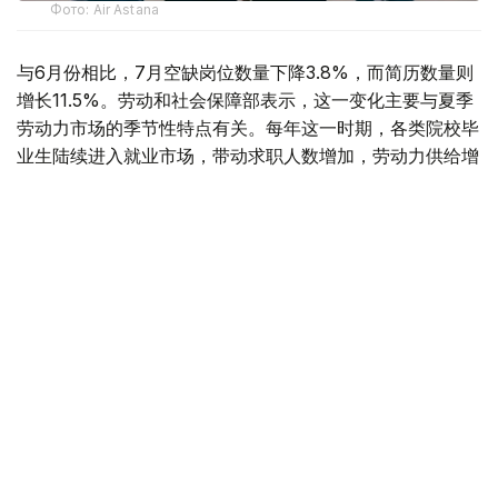
Фото: Air Astana
与6月份相比，7月空缺岗位数量下降3.8%，而简历数量则
增长11.5%。劳动和社会保障部表示，这一变化主要与夏季
劳动力市场的季节性特点有关。每年这一时期，各类院校毕
业生陆续进入就业市场，带动求职人数增加，劳动力供给增
长速度超过岗位需求增长。
据介绍，从行业分布来看，对劳动力需求最旺盛的是教育领
域，共提供2.34万个空缺岗位。此外，其他服务业（1.6万
个）、医疗卫生和社会服务领域（1.03万个）、农林渔业
（8200个）、制造业（6800个）以及建筑业（5700个）
也存在较大用工需求。
从地区来看，发布空缺岗位数量最多的地区分别为阿斯塔纳
市（8800个）、突厥斯坦州（7600个）、巴甫洛达尔州
（7100个）、阿拉木图市（7000个）以及阿克莫拉州
（6900个）。
按照技能水平划分，雇主需求主要集中在中等技能人才，该