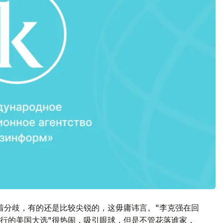
着分歧，有的还是比较尖锐的，这毋庸讳言。"李克强在回
行的美国大选"很热闹，吸引眼球，但是不管花落谁家，