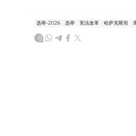
选举-2026
选举
宪法改革
哈萨克斯坦
木合塔尔 木拉提
编译
22:17, 06 8月 2026
哈萨克斯坦外长与罗马尼亚代
（哈萨克国际通讯社讯）据外交部新闻处消息
代理外交部长瓦娜·措尤举行电话会谈。