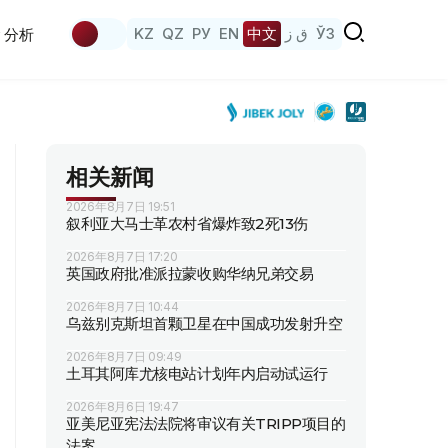
KZ
QZ
РУ
EN
中文
ق ز
ЎЗ
分析
相关新闻
2026年8月7日 19:51
叙利亚大马士革农村省爆炸致2死13伤
2026年8月7日 17:20
英国政府批准派拉蒙收购华纳兄弟交易
2026年8月7日 10:44
乌兹别克斯坦首颗卫星在中国成功发射升空
2026年8月7日 09:49
土耳其阿库尤核电站计划年内启动试运行
2026年8月6日 19:47
亚美尼亚宪法法院将审议有关TRIPP项目的
法案