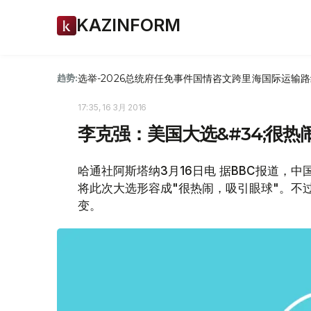
KAZINFORM
选举-2026
总统府
任免
事件
国情咨文
跨里海国际运输路
趋势:
17:35, 16 3月 2016
李克强：美国大选&#34;很热
哈通社阿斯塔纳3月16日电 据BBC报道，
将此次大选形容成"很热闹，吸引眼球"。不
变。