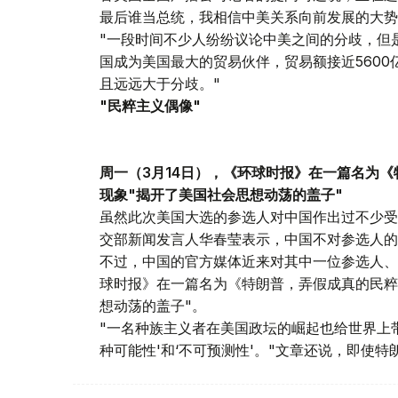
最后谁当总统，我相信中美关系向前发展的大势
"一段时间不少人纷纷议论中美之间的分歧，但
国成为美国最大的贸易伙伴，贸易额接近560
且远远大于分歧。"
"民粹主义偶像"
周一（3月14日），《环球时报》在一篇名为
现象"揭开了美国社会思想动荡的盖子"
虽然此次美国大选的参选人对中国作出过不少受
交部新闻发言人华春莹表示，中国不对参选人的
不过，中国的官方媒体近来对其中一位参选人、
球时报》在一篇名为《特朗普，弄假成真的民粹
想动荡的盖子"。
"一名种族主义者在美国政坛的崛起也给世界上
种可能性'和‘不可预测性'。"文章还说，即使特