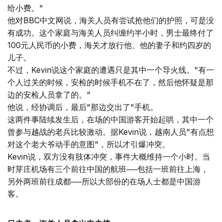
给小费。"
他对BBC中文网说，海关人员有尝试抢他们的护照，可是没
有成功。这个家庭与海关人员纠缠约半小时，男士最终付了
100元人民币的小费，海关才放行他、他的妻子和约四岁的
儿子。
不过，Kevin说这个家庭的遭遇只是其中一个导火线。"有一
个人过关的时候，安检的时候手机不在了，然后他怀疑是那
边的安检人员拿了的。"
他说，经协调后，最后"那边交出了"手机。
这两件事陆续发生后，在场的中国游客开始起哄，其中一个
曾参与越战的老兵比较激动。据Kevin说，越南人员"有点想
对这个老大爷动手的意图"，所以才引爆冲突。
Kevin说，双方没有肢体冲突，事件大概维持一个小时。当
时芽庄机场有三个前往中国的航班──包括一班前往上海，
另外两班前往成都──所以大部份的在场人士都是中国游
客。