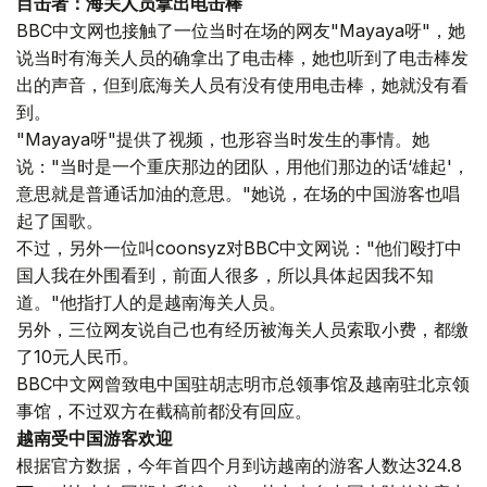
目击者：海关人员拿出电击棒
BBC中文网也接触了一位当时在场的网友"Mayaya呀"，她
说当时有海关人员的确拿出了电击棒，她也听到了电击棒发
出的声音，但到底海关人员有没有使用电击棒，她就没有看
到。
"Mayaya呀"提供了视频，也形容当时发生的事情。她
说："当时是一个重庆那边的团队，用他们那边的话‘雄起'，
意思就是普通话加油的意思。"她说，在场的中国游客也唱
起了国歌。
不过，另外一位叫coonsyz对BBC中文网说："他们殴打中
国人我在外围看到，前面人很多，所以具体起因我不知
道。"他指打人的是越南海关人员。
另外，三位网友说自己也有经历被海关人员索取小费，都缴
了10元人民币。
BBC中文网曾致电中国驻胡志明市总领事馆及越南驻北京领
事馆，不过双方在截稿前都没有回应。
越南受中国游客欢迎
根据官方数据，今年首四个月到访越南的游客人数达324.8