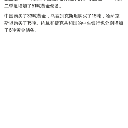
二季度增加了51吨黄金储备。
中国购买了33吨黄金，乌兹别克斯坦购买了16吨，哈萨克
斯坦购买了15吨。约旦和捷克共和国的中央银行也分别增加
了6吨黄金储备。
全球各国央行在第二季度共购买了约289吨黄金，比2025年
同期增长了62%。去年同期，黄金购买量约为178吨。
世界黄金协会称，黄金需求的增长受到地缘政治不确定性、
本季度贵金属价格下跌，以及各国寻求国际储备多元化等因
素的影响。
根据该协会进行的一项调查，89%的央行行长预计未来一
年全球黄金储备量将会增加。45%的受访者表示，他们的
国家计划增加黄金储备。
黄金储备
哈萨克斯坦
经济
央行
金融