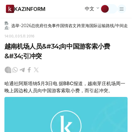
中文
KAZINFORM
热
选举-2026
总统府
任免
事件
国情咨文
跨里海国际运输路线/中间走
点:
14:00, 03 5月 2016
越南机场人员&#34;向中国游客索小费
&#34;引冲突
哈通社阿斯塔纳5月3日电 据BBC报道，越南芽庄机场周一
晚上因边检人员向中国游客索取小费，而引起冲突。