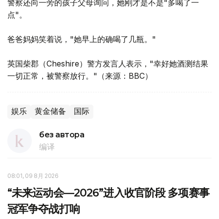
警察还向一旁的孩子父母询问，她刚才是不是"多喝了一
点"。
爸爸妈妈笑着说，"她早上的确喝了几瓶。"
英国柴郡（Cheshire）警方发言人表示，"幸好她酒测结果
一切正常，被警察放行。"（来源：BBC）
娱乐
黄金储备
国际
без автора
编译
08:01, 09 8月 2026
“未来运动会—2026”进入收官阶段 多项赛事
冠军争夺战打响