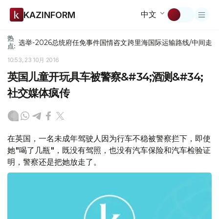
中文
KAZINFORM
热
选举-2026
总统府
任免
事件
国情咨文
跨里海国际运输路线/中间走
点:
10:53, 23 10月 2016
英国儿童开玩具车被警察&#34;酒测&#34;
社交媒体疯传
在英国，一名未成年驾驶人因为行车不稳被警察拦下，即使
她"喝了几瓶"，既没有驾照，也没有汽车保险和汽车检验证
明，警察还是把她放走了。