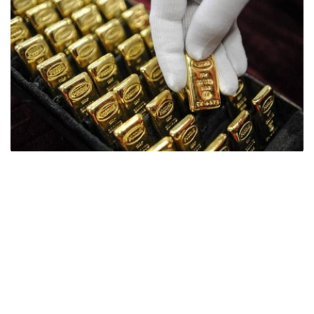
Фото: ӨзА
季度报告显示，哈萨克斯坦国家银行黄金储备增加了15吨。
波兰是2026年第二季度最大的黄金买家。该国在2026年第
二季度增加了51吨黄金储备。
中国购买了33吨黄金，乌兹别克斯坦购买了16吨，哈萨克
斯坦购买了15吨。约旦和捷克共和国的中央银行也分别增加
了6吨黄金储备。