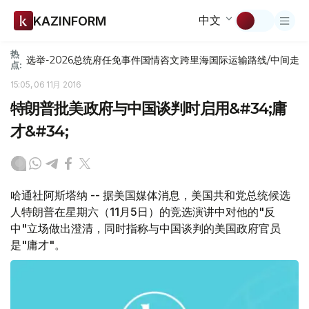
中文
KAZINFORM
热
选举-2026
总统府
任免
事件
国情咨文
跨里海国际运输路线/中间走
点:
15:05, 06 11月 2016
特朗普批美政府与中国谈判时启用&#34;庸
才&#34;
哈通社阿斯塔纳 -- 据美国媒体消息，美国共和党总统候选
人特朗普在星期六（11月5日）的竞选演讲中对他的"反
中"立场做出澄清，同时指称与中国谈判的美国政府官员
是"庸才"。