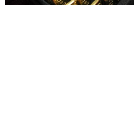
Фото: ӨзА
季度报告显示，哈萨克斯坦国家银行黄金储备增加了15吨。
波兰是2026年第二季度最大的黄金买家。该国在2026年第
二季度增加了51吨黄金储备。
中国购买了33吨黄金，乌兹别克斯坦购买了16吨，哈萨克
斯坦购买了15吨。约旦和捷克共和国的中央银行也分别增加
了6吨黄金储备。
全球各国央行在第二季度共购买了约289吨黄金，比2025年
同期增长了62%。去年同期，黄金购买量约为178吨。
世界黄金协会称，黄金需求的增长受到地缘政治不确定性、
本季度贵金属价格下跌，以及各国寻求国际储备多元化等因
素的影响。
根据该协会进行的一项调查，89%的央行行长预计未来一
年全球黄金储备量将会增加。45%的受访者表示，他们的