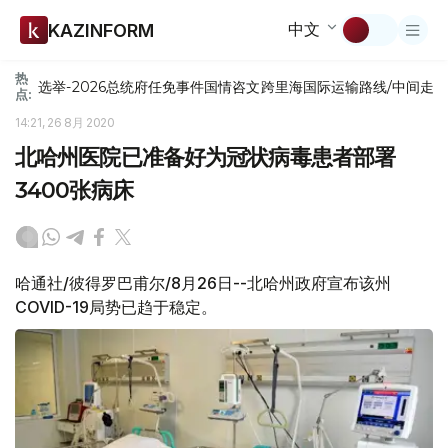
中文
KAZINFORM
热
选举-2026
总统府
任免
事件
国情咨文
跨里海国际运输路线/中间走
点:
14:21, 26 8月 2020
北哈州医院已准备好为冠状病毒患者部署
3400张病床
哈通社/彼得罗巴甫尔/8月26日--北哈州政府宣布该州
COVID-19局势已趋于稳定。