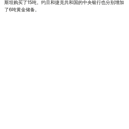
斯坦购买了15吨。约旦和捷克共和国的中央银行也分别增加
了6吨黄金储备。
全球各国央行在第二季度共购买了约289吨黄金，比2025年
同期增长了62%。去年同期，黄金购买量约为178吨。
世界黄金协会称，黄金需求的增长受到地缘政治不确定性、
本季度贵金属价格下跌，以及各国寻求国际储备多元化等因
素的影响。
根据该协会进行的一项调查，89%的央行行长预计未来一
年全球黄金储备量将会增加。45%的受访者表示，他们的
国家计划增加黄金储备。
黄金储备
哈萨克斯坦
经济
央行
金融
木合塔尔 哈力木拉
编译