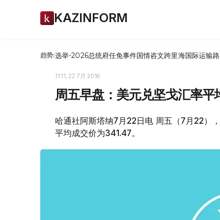
KAZINFORM
选举-2026
总统府
任免
事件
国情咨文
跨里海国际运输路
趋势:
11:11, 22 7月 2016
周五早盘：美元兑坚戈汇率平均成
哈通社阿斯塔纳7月22日电 周五（7月22
平均成交价为341.47。