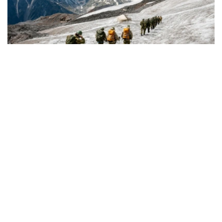
Фото: Министерство обороны РК
从山地作战到应急救援
军事登山员是专门执行山地作战任务、承担山地训练工作的
军人。
据哈萨克斯坦国防部介绍，军事登山员需接受系统的专业训
练，完成山地行进、攀岩、冰雪地形通过、登山装备使用、
伤员救援及山地分队协同等课程，并在实战化训练场完成综
合考核。
只有身体素质和心理素质均达到要求的军人，才能参加相关