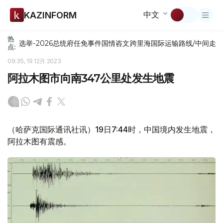
中文
KAZINFORM
热
选举-2026
总统府
任免
事件
国情咨文
跨里海国际运输路线/中间走
点:
09:35, 19 12月 2023
阿拉木图市向南347公里处发生地震
（哈萨克国际通讯社讯）19日7:44时，中国境内发生地震，
阿拉木图有震感。