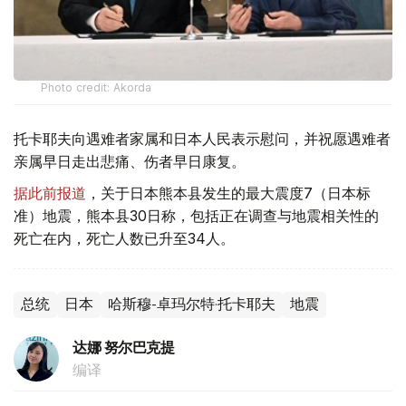
Photo credit: Akorda
托卡耶夫向遇难者家属和日本人民表示慰问，并祝愿遇难者
亲属早日走出悲痛、伤者早日康复。
据此前报道
，关于日本熊本县发生的最大震度7（日本标
准）地震，熊本县30日称，包括正在调查与地震相关性的
死亡在内，死亡人数已升至34人。
总统
日本
哈斯穆-卓玛尔特·托卡耶夫
地震
达娜 努尔巴克提
编译