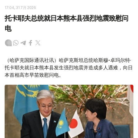
17:04, 31 7月 2026
托卡耶夫总统就日本熊本县强烈地震致慰问
电
（哈萨克国际通讯社讯）哈萨克斯坦总统哈斯穆-卓玛尔特·
托卡耶夫就日本熊本县发生强烈地震并造成多人遇难，向日
本首相高市早苗致慰问电。