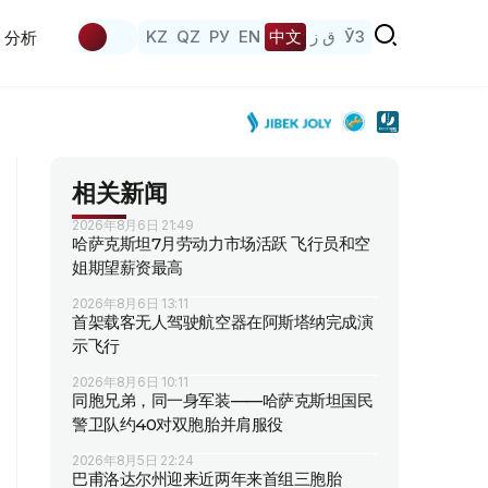
KZ
QZ
РУ
EN
中文
ق ز
ЎЗ
分析
相关新闻
2026年8月6日 21:49
哈萨克斯坦7月劳动力市场活跃 飞行员和空
姐期望薪资最高
2026年8月6日 13:11
首架载客无人驾驶航空器在阿斯塔纳完成演
示飞行
2026年8月6日 10:11
同胞兄弟，同一身军装——哈萨克斯坦国民
警卫队约40对双胞胎并肩服役
2026年8月5日 22:24
巴甫洛达尔州迎来近两年来首组三胞胎