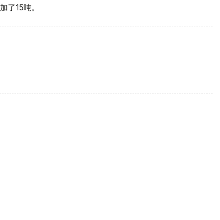
加了15吨。
买国之一
d Gold Council, WGC）最新报告，哈萨克斯