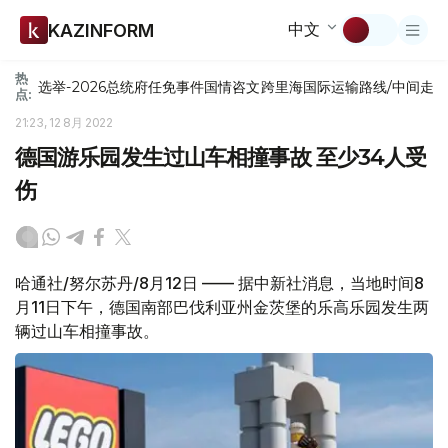
中文
KAZINFORM
热
选举-2026
总统府
任免
事件
国情咨文
跨里海国际运输路线/中间走
点:
21:23, 12 8月 2022
德国游乐园发生过山车相撞事故 至少34人受
伤
哈通社/努尔苏丹/8月12日 —— 据中新社消息，当地时间8
月11日下午，德国南部巴伐利亚州金茨堡的乐高乐园发生两
辆过山车相撞事故。