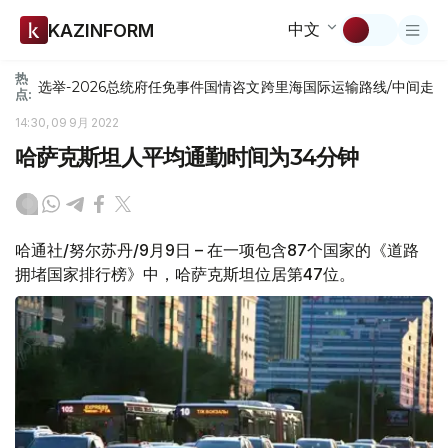
中文
KAZINFORM
热
选举-2026
总统府
任免
事件
国情咨文
跨里海国际运输路线/中间走
点:
14:30, 09 9月 2022
哈萨克斯坦人平均通勤时间为34分钟
哈通社/努尔苏丹/9月9日 – 在一项包含87个国家的《道路
拥堵国家排行榜》中，哈萨克斯坦位居第47位。