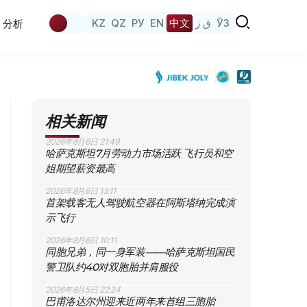
KZ
QZ
РУ
EN
中文
ق ز
ЎЗ
分析
相关新闻
2026年8月6日 21:49
哈萨克斯坦7月劳动力市场活跃 飞行员和空
姐期望薪资最高
2026年8月6日 13:11
首架载客无人驾驶航空器在阿斯塔纳完成演
示飞行
2026年8月6日 10:11
同胞兄弟，同一身军装——哈萨克斯坦国民
警卫队约40对双胞胎并肩服役
2026年8月5日 22:24
巴甫洛达尔州迎来近两年来首组三胞胎