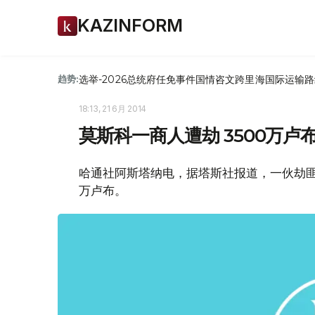
KAZINFORM
选举-2026
总统府
任免
事件
国情咨文
跨里海国际运输路
趋势:
18:13, 21 6月 2014
莫斯科一商人遭劫 3500万卢
哈通社阿斯塔纳电，据塔斯社报道，一伙劫匪
万卢布。