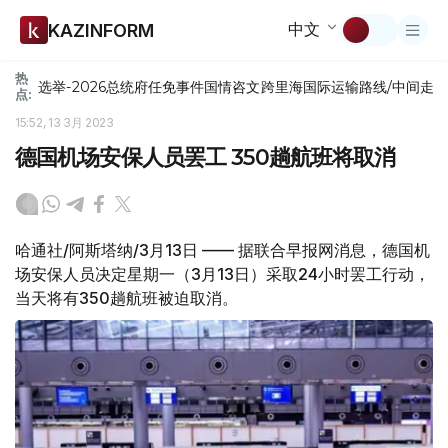
中文
KAZINFORM
热
选举-2026
总统府
任免
事件
国情咨文
跨里海国际运输路线/中间走
点:
15:52, 13 3月 2023
德国机场安保人员罢工 350趟航班将取消
哈通社/阿斯塔纳/3月13日 —— 据联合早报网消息，德国机
场安保人员决定星期一（3月13日）采取24小时罢工行动，
当天将有350趟航班被迫取消。