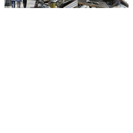
Фото: Kyodo
日本制纸公司八代工厂（八代市）有8人死亡，发生爆炸的
大型商场“永旺梦乐城熊本”（嘉岛町）有7人死亡。据悉上
述工厂此前下落不明的1人被发现，正在对其施救。灾区大
量住宅倒塌，地震发生后已接近被称为“黄金救援时间”的72
小时，政府正加紧掌握灾情全貌。县内400多处临时安置点
容纳了9000多人。
该县的统计显示，除了上述工厂和永旺外的死者中，宇城市
有2人、甲佐町有1人、八代市有3人、冰川町有4人。正在
调查与地震相关性的死者有9人。