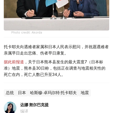
Photo credit: Akorda
托卡耶夫向遇难者家属和日本人民表示慰问，并祝愿遇难者
亲属早日走出悲痛、伤者早日康复。
据此前报道
，关于日本熊本县发生的最大震度7（日本标
准）地震，熊本县30日称，包括正在调查与地震相关性的
死亡在内，死亡人数已升至34人。
总统
日本
哈斯穆-卓玛尔特·托卡耶夫
地震
达娜 努尔巴克提
编译