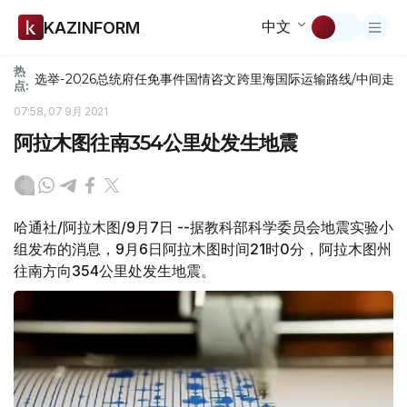
中文
KAZINFORM
热
选举-2026
总统府
任免
事件
国情咨文
跨里海国际运输路线/中间走
点:
07:58, 07 9月 2021
阿拉木图往南354公里处发生地震
哈通社/阿拉木图/9月7日 --据教科部科学委员会地震实验小
组发布的消息，9月6日阿拉木图时间21时0分，阿拉木图州
往南方向354公里处发生地震。