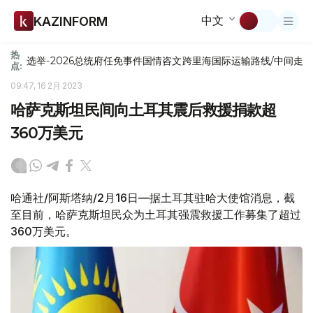
中文
KAZINFORM
热
选举-2026
总统府
任免
事件
国情咨文
跨里海国际运输路线/中间走
点:
09:47, 16 2月 2023
哈萨克斯坦民间向土耳其震后救援捐款超
360万美元
哈通社/阿斯塔纳/2月16日—据土耳其驻哈大使馆消息，截
至目前，哈萨克斯坦民众为土耳其强震救援工作募集了超过
360万美元。