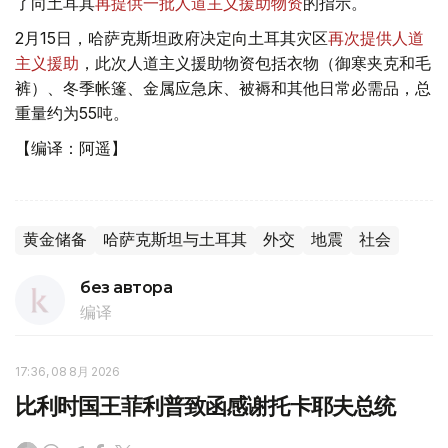
了向土耳其
再提供一批人道主义援助物资
的指示。
2月15日，哈萨克斯坦政府决定向土耳其灾区
再次提供人道
主义援助
，此次人道主义援助物资包括衣物（御寒夹克和毛
裤）、冬季帐篷、金属应急床、被褥和其他日常必需品，总
重量约为55吨。
【编译：阿遥】
黄金储备
哈萨克斯坦与土耳其
外交
地震
社会
без автора
编译
17:36, 08 8月 2026
比利时国王菲利普致函感谢托卡耶夫总统