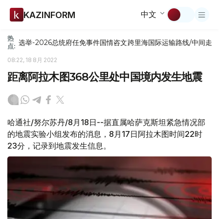
中文
KAZINFORM
热
选举-2026
总统府
任免
事件
国情咨文
跨里海国际运输路线/中间走
点:
08:22, 18 8月 2022
距离阿拉木图368公里处中国境内发生地震
哈通社/努尔苏丹/8月18日--据直属哈萨克斯坦紧急情况部
的地震实验小组发布的消息，8月17日阿拉木图时间22时
23分，记录到地震发生信息。