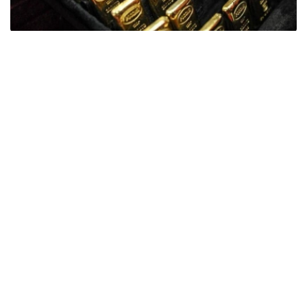
Фото: ӨзА
季度报告显示，哈萨克斯坦国家银行黄金储备增加了15吨。
波兰是2026年第二季度最大的黄金买家。该国在2026年第
二季度增加了51吨黄金储备。
中国购买了33吨黄金，乌兹别克斯坦购买了16吨，哈萨克
斯坦购买了15吨。约旦和捷克共和国的中央银行也分别增加
了6吨黄金储备。
全球各国央行在第二季度共购买了约289吨黄金，比2025年
同期增长了62%。去年同期，黄金购买量约为178吨。
世界黄金协会称，黄金需求的增长受到地缘政治不确定性、
本季度贵金属价格下跌，以及各国寻求国际储备多元化等因
素的影响。
根据该协会进行的一项调查，89%的央行行长预计未来一