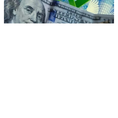
Коллаж: Kazinform / Freepik / Pixabay
31个KASE成员参与了交易。
根据现货市场交易结果： 美元兑坚戈（交易工具
USDKZT_TOM）汇率平均报价为1: 471.78（-3.45坚
戈），外汇交易总额为4.2665亿美元（+2928.8万美元）。
交易过程中，最低报价为1:469.95坚戈，最高报价为
1:473.64坚戈。
欧元兑坚戈（交易工具EURKZT_TOM）汇率平均报价为1:
543.04（-4.13坚戈），外汇交易总额为254.2万欧元
（+11.9万欧元）。交易过程中，最低报价为1:541.63坚