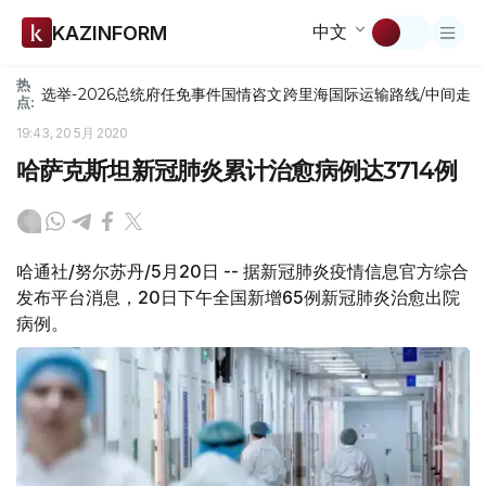
中文
KAZINFORM
热
选举-2026
总统府
任免
事件
国情咨文
跨里海国际运输路线/中间走
点:
19:43, 20 5月 2020
哈萨克斯坦新冠肺炎累计治愈病例达3714例
哈通社/努尔苏丹/5月20日 -- 据新冠肺炎疫情信息官方综合
发布平台消息，20日下午全国新增65例新冠肺炎治愈出院
病例。