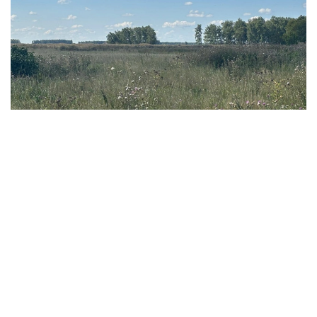
Фото: Ақерке Дәуренбекқызы/Kazinform
- 我们此前还曾在缅甸、老挝、越南等东南亚国家，
以及乌兹别克斯坦和吉尔吉斯斯坦等中亚国家采集蔬
菜作物遗传资源。此前项目积累的知识和经验，有助
于我们更加有效地在哈萨克斯坦开展研究。 - 她说。
科研人员表示，该项目并不追求短期经济效益，但从长期来
看，相关研究有望为培育抗病虫害、适应气候变化的农作物
新品种提供基础，从而增强粮食安全保障能力，并推动农业