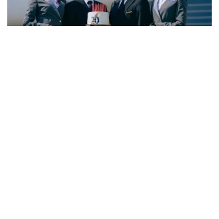
Фото: Air Astana
与6月份相比，7月空缺岗位数量下降3.8%，而简历数量则
增长11.5%。劳动和社会保障部表示，这一变化主要与夏季
劳动力市场的季节性特点有关。每年这一时期，各类院校毕
业生陆续进入就业市场，带动求职人数增加，劳动力供给增
长速度超过岗位需求增长。
据介绍，从行业分布来看，对劳动力需求最旺盛的是教育领
域，共提供2.34万个空缺岗位。此外，其他服务业（1.6万
个）、医疗卫生和社会服务领域（1.03万个）、农林渔业
（8200个）、制造业（6800个）以及建筑业（5700个）
也存在较大用工需求。