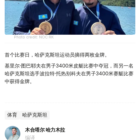
Photo credit: NOC RK
首个比赛日，哈萨克斯坦运动员摘得两枚金牌。
基里尔·图巴耶夫在男子3400米皮艇比赛中夺冠，而另一名
哈萨克斯坦选手波拉特·托热别科夫在男子3400米赛艇比赛
中获得金牌。
体育
哈萨克斯坦
木合塔尔 哈力木拉
编译