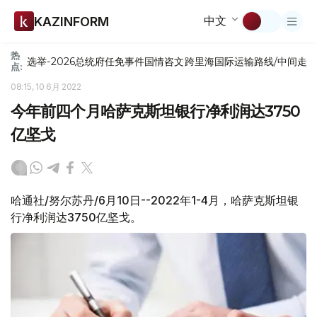
中文
KAZINFORM
热
选举-2026
总统府
任免
事件
国情咨文
跨里海国际运输路线/中间走
点:
08:15, 10 6月 2022
今年前四个月哈萨克斯坦银行净利润达3750
亿坚戈
哈通社/努尔苏丹/6月10日--2022年1-4月，哈萨克斯坦银
行净利润达3750亿坚戈。