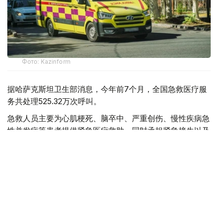
Фото: Kazinform
据哈萨克斯坦卫生部消息，今年前7个月，全国急救医疗服
务共处理525.32万次呼叫。
急救人员主要为心肌梗死、脑卒中、严重创伤、慢性疾病急
性并发症等患者提供紧急医疗救助，同时承担紧急接生以及
道路交通事故现场救援等任务。
目前，哈萨克斯坦全国共有20个独立急救站、92个城市急
救分站和189个区级急救部门，为城市和农村地区居民提供
紧急医疗服务。
全国每天共有1669支急救医疗队值班，并配备2728辆救护
车用于快速出诊。其中，1733辆服务于城市地区，995辆服