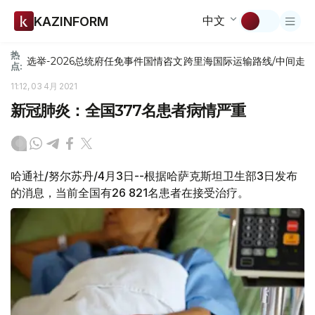
中文
KAZINFORM
热
选举-2026
总统府
任免
事件
国情咨文
跨里海国际运输路线/中间走
点:
11:12, 03 4月 2021
新冠肺炎：全国377名患者病情严重
哈通社/努尔苏丹/4月3日--根据哈萨克斯坦卫生部3日发布
的消息，当前全国有26 821名患者在接受治疗。