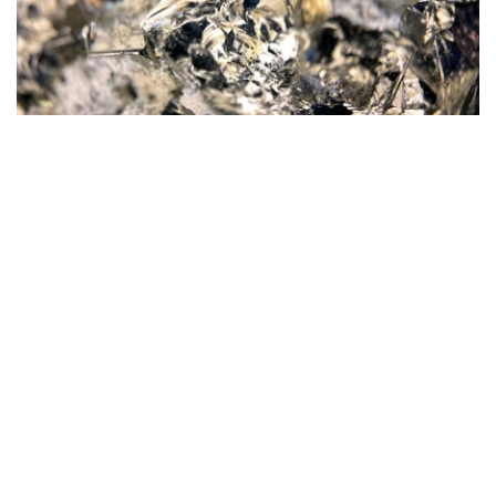
Фото: magnific.com
根据文件，按照批准的矿产储量计算，该矿山计划开采16
年。其中，企业将在13年时间内按照年产100万吨原矿的设
计产能开展生产。用于开发该矿床的地下资源区块总面积为
4.499平方公里。
“矿山总体生产能力确定为年产100万吨，之后产量
将逐步下降。根据设计阶段确定的矿产储量，矿山使
用年限为16年。其中，自按照设计产能（年产100万