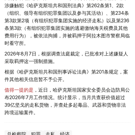
涉嫌触犯《哈萨克斯坦共和国刑法典》第262条第1、2款
（组织、领导有组织犯罪集团以及参与其活动）、第234条
第3款第2项（有组织犯罪集团实施的经济走私）以及第236
条第3款（有组织犯罪集团实施的逃避缴纳海关税费及其他
费用行为），被依法拘捕，并被羁押于阿拉木图市警察局临
时看守所。
2026年8月7日，根据调查法庭裁定，已批准对上述嫌疑人
采取羁押这一强制措施。
根据《哈萨克斯坦共和国刑事诉讼法典》第201条规定，案
件其他相关信息暂不予公开。
值得一提的是
，近日，哈萨克斯坦国家安全委员会边防局公
布2026年7月工作情况。统计显示，当月共查获价值超过
39亿坚戈的走私货物，并查处多起毒品、武器和货物非法
跨境运输案件。
总检察院
犯罪
走私
经济