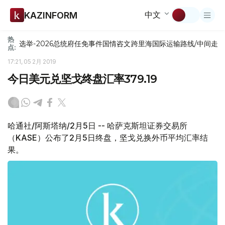
中文
KAZINFORM
热
选举-2026
总统府
任免
事件
国情咨文
跨里海国际运输路线/中间走
点:
17:21, 05 2月 2019
今日美元兑坚戈终盘汇率379.19
哈通社/阿斯塔纳/2月5日 -- 哈萨克斯坦证券交易所
（KASE）公布了2月5日终盘，坚戈兑换外币平均汇率结
果。