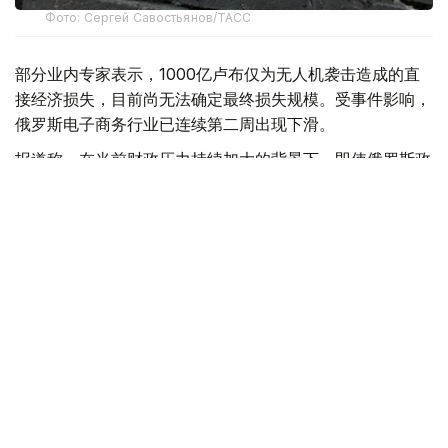
Фото: Сергей Савостьянов/ТАСС
部分业内专家表示，1000亿卢布仅为无人机袭击造成的直
接经济损失，目前尚无法确定最终损失规模。受事件影响，
俄罗斯电子商务行业已连续第二周出现下滑。
报道称，在当前财政压力持续加大的背景下，即使俄罗斯政
府决定对Wildberries及平台数千家商户提供支持，也将面
临资金来源不足的问题。今年上半年，俄罗斯联邦预算赤字
已达到5.7万亿卢布。
此前，《福布斯》俄罗斯版分析认为，仅Wildberries平台
商家的损失就可能高达2800亿卢布。
Wildberries方面则表示，公司已向平台注册的18.5万名商
家支付赔偿，目前赔付工作仍在继续。
据悉，上个月，乌克兰方面至少五次对Wildberries位于俄
罗斯境内的仓储设施发动无人机袭击。多处仓库遭到破坏，
造成工作人员死亡，并有数十人受伤。