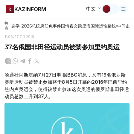
中文
KAZINFORM
热
选举-2026
总统府
任免
事件
国情咨文
跨里海国际运输路线/中间走
点:
11:03, 27 7月 2016
37名俄国非田径运动员被禁参加里约奥运
哈通社阿斯塔纳7月27日电 据BBC消息，又有19名俄罗斯
赛艇运动员被禁止参加将于8月5日开幕的2016年巴西里约
热内卢奥运会，使得被禁止参加这次奥运的俄罗斯非田径运
动员总数上升到37人。