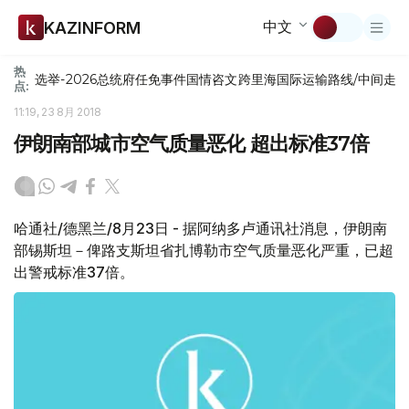
中文
KAZINFORM
热
选举-2026
总统府
任免
事件
国情咨文
跨里海国际运输路线/中间走
点:
11:19, 23 8月 2018
伊朗南部城市空气质量恶化 超出标准37倍
哈通社/德黑兰/8月23日 - 据阿纳多卢通讯社消息，伊朗南
部锡斯坦－俾路支斯坦省扎博勒市空气质量恶化严重，已超
出警戒标准37倍。