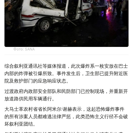
Фото: SANA
综合叙利亚通讯社等媒体报道，此次爆炸系一枚安放在巴士
内部的炸弹被引爆所致。事件发生后，卫生部已提升附近医
院及救护部门的应急响应状态。
过渡政府内政部安全部队和民防部门已控制现场，并重新开
放道路供民用车辆通行。
大马士革农村省省长阿米尔·谢赫表示，这起恐怖爆炸事件
的所有涉案人员都难逃法律严惩，此类恐怖主义行径不会破
坏叙利亚团结。