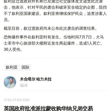
叙利亚过渡政府外长希巴尼通过社交媒体发文谴责此次袭
击，他表示，针对平民的袭击和破坏安全稳定的企图，阻挡
不了叙利亚国家建设。叙利亚将继续保护民众，追查涉案人
员。
截至目前，叙过渡政府尚未公布此次袭击的调查结果。
恐怖爆炸事件在叙利亚时有发生。当地时间7月7日，大马
士革市中心旅游部大楼附近发生两起爆炸，造成1人死亡、
36人受伤。
叙利亚
国际
木合塔尔 哈力木拉
编译
17:20, 07 8月 2026
英国政府批准派拉蒙收购华纳兄弟交易