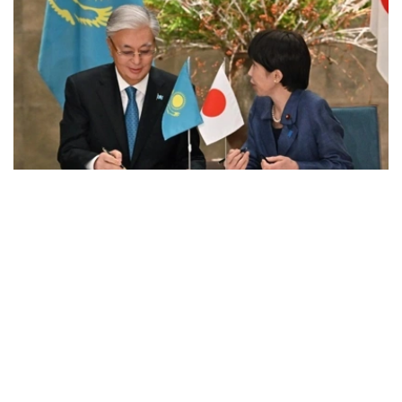
Photo credit: Akorda
托卡耶夫向遇难者家属和日本人民表示慰问，并祝愿遇难者
亲属早日走出悲痛、伤者早日康复。
据此前报道
，关于日本熊本县发生的最大震度7（日本标
准）地震，熊本县30日称，包括正在调查与地震相关性的
死亡在内，死亡人数已升至34人。