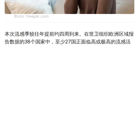
Фото: freepik.com
本次流感季较往年提前约四周到来。在世卫组织欧洲区域报
告数据的38个国家中，至少27国正面临高或极高的流感活
跃水平。
在爱尔兰、吉尔吉斯斯坦、黑山、塞尔维亚、斯洛文尼亚及
英国六国，接受流感样症状检测的患者中超过半数确诊感染
流感病毒。
世卫组织欧洲区域主任克鲁格指出，新型流感毒株——
AH3N2亚型流感病毒——正成为当前感染的主要致病原，
虽然尚无证据显示其致病严重程度有所增加。这一季节性流
感新变种已占欧洲区域确诊病例的90%，表明流感病毒的
微小基因变异就足以对卫生系统构成巨大压力，原因在于人
群对该新变体尚未建立足够的免疫屏障。
尽管疫苗未必能完全阻断感染，但来自英国的早期数据显