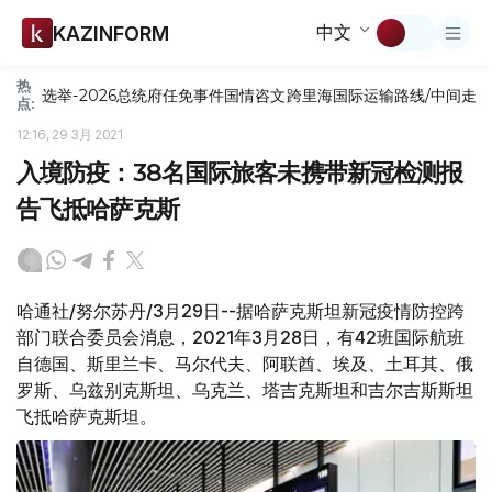
中文
KAZINFORM
热
选举-2026
总统府
任免
事件
国情咨文
跨里海国际运输路线/中间走
点:
12:16, 29 3月 2021
入境防疫：38名国际旅客未携带新冠检测报
告飞抵哈萨克斯
哈通社/努尔苏丹/3月29日--据哈萨克斯坦新冠疫情防控跨
部门联合委员会消息，2021年3月28日，有42班国际航班
自德国、斯里兰卡、马尔代夫、阿联酋、埃及、土耳其、俄
罗斯、乌兹别克斯坦、乌克兰、塔吉克斯坦和吉尔吉斯斯坦
飞抵哈萨克斯坦。