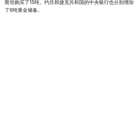
斯坦购买了15吨。约旦和捷克共和国的中央银行也分别增加
了6吨黄金储备。
全球各国央行在第二季度共购买了约289吨黄金，比2025年
同期增长了62%。去年同期，黄金购买量约为178吨。
世界黄金协会称，黄金需求的增长受到地缘政治不确定性、
本季度贵金属价格下跌，以及各国寻求国际储备多元化等因
素的影响。
根据该协会进行的一项调查，89%的央行行长预计未来一
年全球黄金储备量将会增加。45%的受访者表示，他们的
国家计划增加黄金储备。
黄金储备
哈萨克斯坦
经济
央行
金融
木合塔尔 哈力木拉
编译