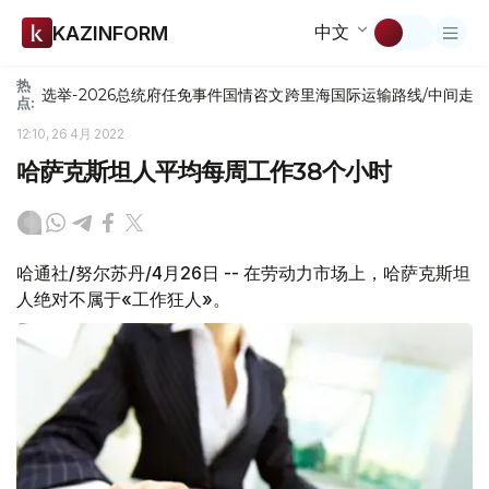
中文
KAZINFORM
热
选举-2026
总统府
任免
事件
国情咨文
跨里海国际运输路线/中间走
点:
12:10, 26 4月 2022
哈萨克斯坦人平均每周工作38个小时
哈通社/努尔苏丹/4月26日 -- 在劳动力市场上，哈萨克斯坦
人绝对不属于«工作狂人»。