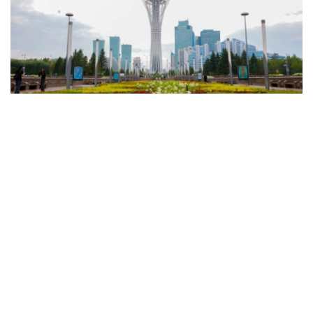
Фото: Солтан Жексенбеков / Kazinform
天气预报显示，预计将有降雨和雷暴，东部地区将出现暴
雨、冰雹、暴风雨和大风天气。只有西部和西北部地区预计
不会有降水。
此外，由于来自伊朗的热气团抵达，全国大部分地区的高温
天气将再次加剧。
西部和西北部白天最高气温将达38至43℃，而南部地区最
高气温预计达36-41℃。