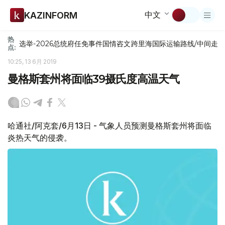
中文
KAZINFORM
热
选举-2026
总统府
任免
事件
国情咨文
跨里海国际运输路线/中间走
点:
10:25, 13 6月 2019
曼格斯套州将面临39摄氏度高温天气
哈通社/阿克套/6月13日 - 气象人员预测曼格斯套州将面临
炎热天气的侵袭。