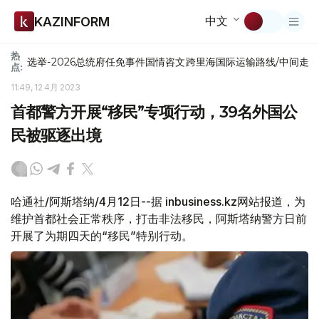
中文
KAZINFORM
热
选举-2026
总统府
任免
事件
国情咨文
跨里海国际运输路线/中间走
点:
11:49, 12 4月 2023
首都警方开展“移民”专项行动，39名外国公
民被驱逐出境
哈通社/阿斯塔纳/4月12日--据 inbusiness.kz网站报道，为
维护首都社会正常秩序，打击非法移民，阿斯塔纳警方日前
开展了为期四天的“移民”特别行动。