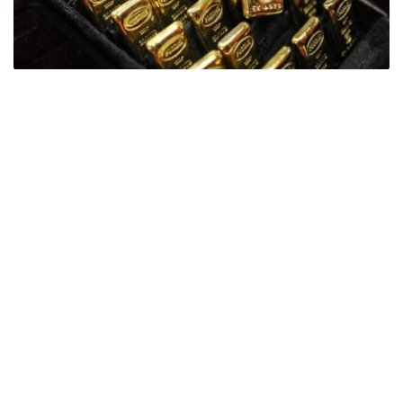
Фото: ӨзА
季度报告显示，哈萨克斯坦国家银行黄金储备增加了15吨。
波兰是2026年第二季度最大的黄金买家。该国在2026年第
二季度增加了51吨黄金储备。
中国购买了33吨黄金，乌兹别克斯坦购买了16吨，哈萨克
斯坦购买了15吨。约旦和捷克共和国的中央银行也分别增加
了6吨黄金储备。
全球各国央行在第二季度共购买了约289吨黄金，比2025年
同期增长了62%。去年同期，黄金购买量约为178吨。
世界黄金协会称，黄金需求的增长受到地缘政治不确定性、
本季度贵金属价格下跌，以及各国寻求国际储备多元化等因
素的影响。