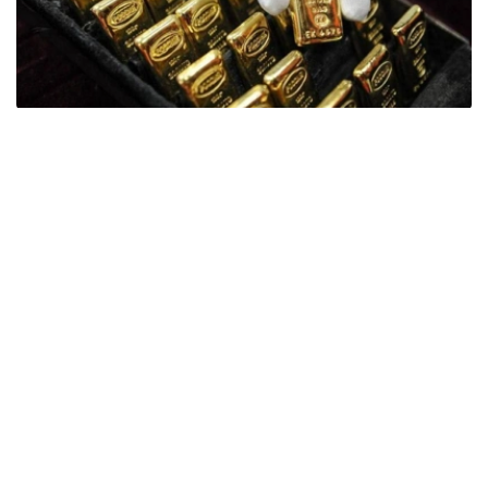
Фото: ӨзА
季度报告显示，哈萨克斯坦国家银行黄金储备增加了15吨。
波兰是2026年第二季度最大的黄金买家。该国在2026年第
二季度增加了51吨黄金储备。
中国购买了33吨黄金，乌兹别克斯坦购买了16吨，哈萨克
斯坦购买了15吨。约旦和捷克共和国的中央银行也分别增加
了6吨黄金储备。
全球各国央行在第二季度共购买了约289吨黄金，比2025年
同期增长了62%。去年同期，黄金购买量约为178吨。
世界黄金协会称，黄金需求的增长受到地缘政治不确定性、
本季度贵金属价格下跌，以及各国寻求国际储备多元化等因