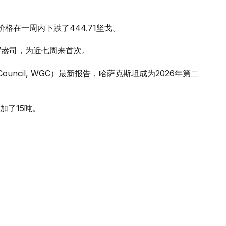
价格在一周内下跌了444.71坚戈。
元/盎司，为近七周来首次。
 Council, WGC）最新报告，哈萨克斯坦成为2026年第二
加了15吨。