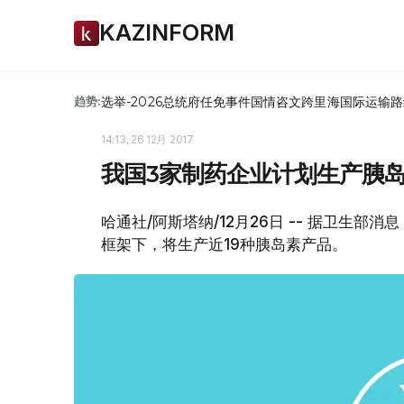
KAZINFORM
选举-2026
总统府
任免
事件
国情咨文
跨里海国际运输路
趋势:
14:13, 26 12月 2017
我国3家制药企业计划生产胰
哈通社/阿斯塔纳/12月26日 -- 据卫生部消
框架下，将生产近19种胰岛素产品。