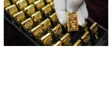
Фото: ӨзА
季度报告显示，哈萨克斯坦国家银行黄金储备增加了15吨。
波兰是2026年第二季度最大的黄金买家。该国在2026年第
二季度增加了51吨黄金储备。
中国购买了33吨黄金，乌兹别克斯坦购买了16吨，哈萨克
斯坦购买了15吨。约旦和捷克共和国的中央银行也分别增加
了6吨黄金储备。
全球各国央行在第二季度共购买了约289吨黄金，比2025年