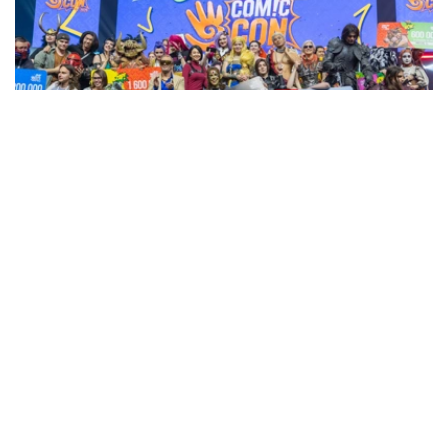
Фото: Comic Con Astana 2026
本届大赛共有64名选手晋级决赛。评委会综合考量服装制
作难度与完成质量、舞台表演创意以及技术方案等因素，最
终评选出20个奖项的获奖者。
俄罗斯选手斩获450万坚戈大奖
本届大赛最高奖项——Comic Con Astana 2026“竞技场冠
军”由俄罗斯Cosplayer Frau_Haku获得，并赢得450万坚
戈奖金。