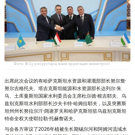
Фото: ҚР Су ресурстары және ирригация министрлігі
出席此次会议的有哈萨克斯坦水资源和灌溉部部长努尔詹·
努尔吉格托夫、塔吉克斯坦能源和水资源部长达列尔·朱
马、土库曼斯坦国家水利委员会主席杜尔德·根吉耶夫、乌
兹别克斯坦水利部部长沙夫卡特·哈姆拉耶夫，以及突厥斯
坦州州长努拉尔汗·阔谢罗夫和哈萨克斯坦驻乌兹别克斯坦
特命全权大使耶拉勒·托赫詹诺夫。
与会各方审议了2026年植被生长期锡尔河和阿姆河流域水