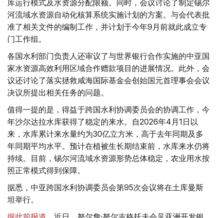
库运行模式及水资源分配限额。同时，会议讨论了制定锡尔
河流域水资源自动化核算系统实施计划的方案。与会代表批
准了相关文件的编制工作，并计划于今年9月前就此成立专
门工作组。
各国水利部门负责人还审议了与世界银行合作实施的中亚国
家水资源高效利用区域合作赠款项目的进展情况。此外，会
议还讨论了落实拯救咸海国际基金会创始国元首理事会会议
决议所提出相关任务的问题。
值得一提的是，得益于跨国水利协调委员会的协调工作，今
年沙尔达拉水库获得了稳定的来水。自2026年4月1日以
来，水库累计来水量约为30亿立方米，高于去年同期及多
年同期平均水平。预计在植被生长期结束前，水库来水仍将
持续。目前，锡尔河流域水资源形势总体稳定，农业用水按
照正常模式得到保障。
据悉，中亚跨国水利协调委员会第95次会议将在土库曼斯
坦举行。
据此前报道
，近日，努尔詹·努尔吉格托夫会见亚洲开发银