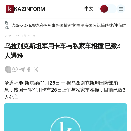
中文
KAZINFORM
热
选举-2026
总统府
任免
事件
国情咨文
跨里海国际运输路线/中间走
点:
20:53, 26 11月 2018
乌兹别克斯坦军用卡车与私家车相撞 已致3
人遇难
哈通社/阿斯塔纳/11月26日 -- 据乌兹别克斯坦国防部消
息，该国一辆军用卡车26日上午与私家车相撞，目前已致3
人死亡。