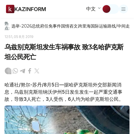
中文
KAZINFORM
热
选举-2026
总统府
任免
事件
国情咨文
跨里海国际运输路线/中间走
点:
12:51, 05 8月 2019
乌兹别克斯坦发生车祸事故 致3名哈萨克斯
坦公民死亡
哈通社/努尔-苏丹/8月5日—据哈萨克斯坦外交部新闻消
息，乌兹别克斯坦纳沃伊州5日发生发生一起严重交通事
故，导致3人死亡，3人受伤，6人均为哈萨克斯坦公民。