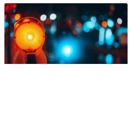
Фото: Kazinform
布卢明顿市警察局局长迈克·迪克霍夫在记者会上说，所有
伤者均已送医救治，伤情稳定。
此前官方通报称枪击案造成9人受伤。据美媒报道，伤者人
数比初期减少是由于部分伤员并非因枪击受伤，有些是在逃
离现场避险时受伤，故不计入其中。