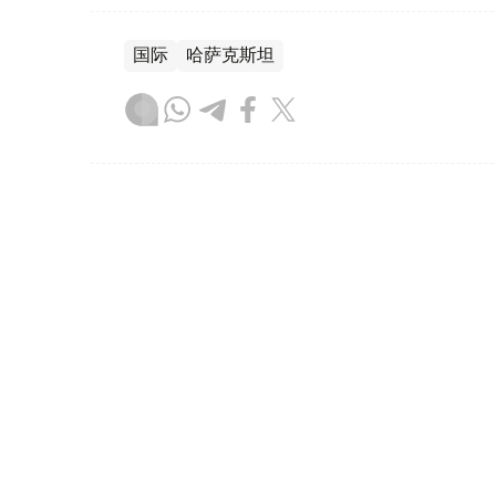
国际
哈萨克斯坦
达娜 努尔巴克提
编译
19:54, 05 8月 2026
以总理称哈马斯彻底解除武装
（
哈萨克国际通讯社讯
）以色列总理内塔尼
解除武装路线图草案，并强调在巴勒斯坦伊
队不会撤出当前防线。