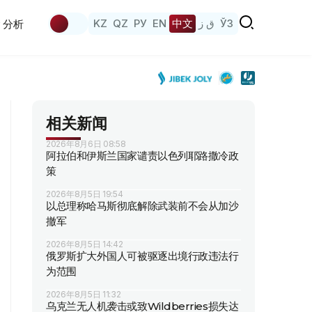
KZ
QZ
РУ
EN
中文
ق ز
ЎЗ
分析
相关新闻
2026年8月6日 08:58
阿拉伯和伊斯兰国家谴责以色列耶路撒冷政
策
2026年8月5日 19:54
以总理称哈马斯彻底解除武装前不会从加沙
撤军
2026年8月5日 14:42
俄罗斯扩大外国人可被驱逐出境行政违法行
为范围
2026年8月5日 11:32
乌克兰无人机袭击或致Wildberries损失达