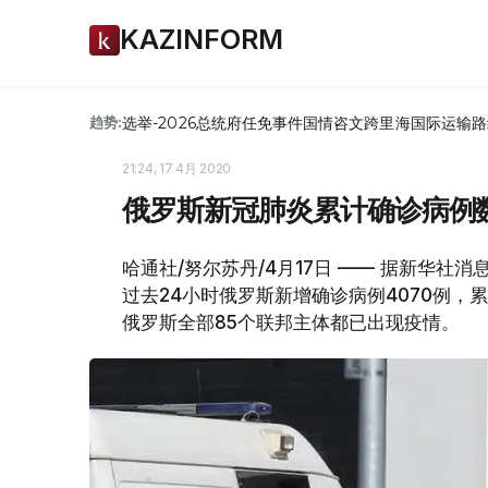
KAZINFORM
选举-2026
总统府
任免
事件
国情咨文
跨里海国际运输路
趋势:
21:24, 17 4月 2020
俄罗斯新冠肺炎累计确诊病例
哈通社/努尔苏丹/4月17日 —— 据新华社
过去24小时俄罗斯新增确诊病例4070例，累
俄罗斯全部85个联邦主体都已出现疫情。