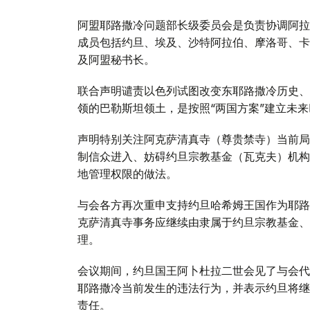
阿盟耶路撒冷问题部长级委员会是负责协调阿拉
成员包括约旦、埃及、沙特阿拉伯、摩洛哥、卡
及阿盟秘书长。
联合声明谴责以色列试图改变东耶路撒冷历史、
领的巴勒斯坦领土，是按照“两国方案”建立未
声明特别关注阿克萨清真寺（尊贵禁寺）当前局
制信众进入、妨碍约旦宗教基金（瓦克夫）机构
地管理权限的做法。
与会各方再次重申支持约旦哈希姆王国作为耶路
克萨清真寺事务应继续由隶属于约旦宗教基金、
理。
会议期间，约旦国王阿卜杜拉二世会见了与会代
耶路撒冷当前发生的违法行为，并表示约旦将继
责任。