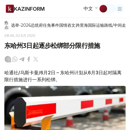
中文
KAZINFORM
热
选举-2026
总统府
任免
事件
国情咨文
跨里海国际运输路线/中间走
点:
08:46, 02 6月 2020
东哈州3日起逐步松绑部分限行措施
哈通社/乌斯卡曼/6月2日 – 东哈州计划从6月3日起对隔离
限行措施进行一系列松绑。