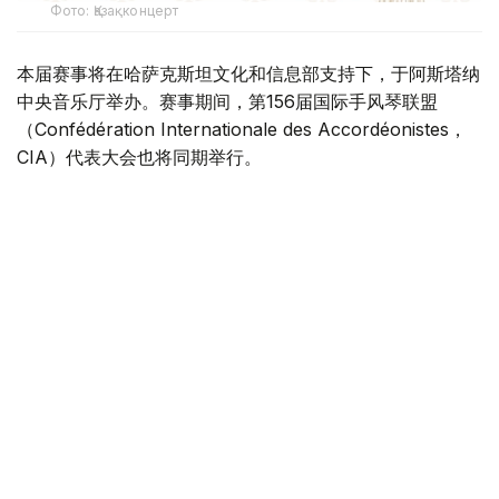
Фото: Қазақконцерт
本届赛事将在哈萨克斯坦文化和信息部支持下，于阿斯塔纳
中央音乐厅举办。赛事期间，第156届国际手风琴联盟
（Confédération Internationale des Accordéonistes，
CIA）代表大会也将同期举行。
“Coupe Mondiale”创办于1938年，是全球历史最悠久、最
具影响力的手风琴与巴扬国际赛事之一，长期以来汇聚来自
世界各地的优秀演奏家，为国际专业音乐交流的重要平台。
本届赛事将吸引来自多个国家的音乐家和文化界人士参与。
组委会介绍，评委来自21个国家，参赛选手来自16个国家和
地区，包括澳大利亚、美国、德国、意大利、法国、中国、
韩国、英国、土耳其、哈萨克斯坦等。
主办方表示，哈萨克斯坦获得举办这一国际赛事的资格，体
现了国际社会对该国文化实力的认可，也将进一步巩固阿斯
塔纳作为国际文化交流中心的地位，提升哈萨克斯坦在世界
文化舞台上的影响力。