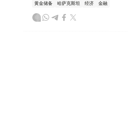
黄金储备
哈萨克斯坦
经济
金融
木合塔尔 哈力木拉
编译
08:31, 31 7月 2026
哈萨克斯坦是全球五大黄金购
（哈萨克国际通讯社讯）根据世界黄金协会（Worl
坦成为2026年第二季度全球央行黄金购买