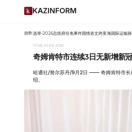
KAZINFORM
选举-2026
总统府
任免
事件
国情咨文
跨里海国际运输路
趋势:
17:08, 02 9月 2020
奇姆肯特市连续3日无新增新
哈通社/努尔苏丹/9月2日 —— 奇姆肯特
绍。