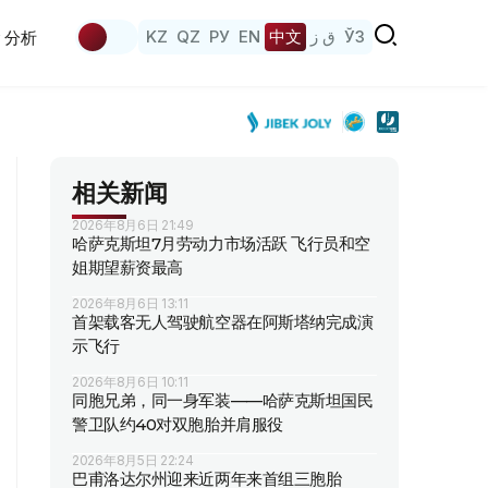
KZ
QZ
РУ
EN
中文
ق ز
ЎЗ
分析
相关新闻
2026年8月6日 21:49
哈萨克斯坦7月劳动力市场活跃 飞行员和空
姐期望薪资最高
2026年8月6日 13:11
首架载客无人驾驶航空器在阿斯塔纳完成演
示飞行
2026年8月6日 10:11
同胞兄弟，同一身军装——哈萨克斯坦国民
警卫队约40对双胞胎并肩服役
2026年8月5日 22:24
巴甫洛达尔州迎来近两年来首组三胞胎