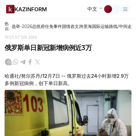
中文
KAZINFORM
热
选举-2026
总统府
任免
事件
国情咨文
跨里海国际运输路线/中间走
点:
10:27, 07 12月 2020
俄罗斯单日新冠新增病例近3万
哈通社/努尔苏丹/12月7日 -- 俄罗斯过去24小时新增2.9万
多例新冠病例，创下单日新高。