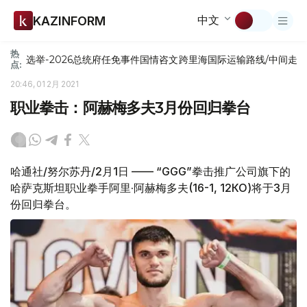
中文
KAZINFORM
热
选举-2026
总统府
任免
事件
国情咨文
跨里海国际运输路线/中间走
点:
20:46, 01 2月 2021
职业拳击：阿赫梅多夫3月份回归拳台
哈通社/努尔苏丹/2月1日 —— “GGG”拳击推广公司旗下的
哈萨克斯坦职业拳手阿里·阿赫梅多夫(16-1, 12КО)将于3月
份回归拳台。