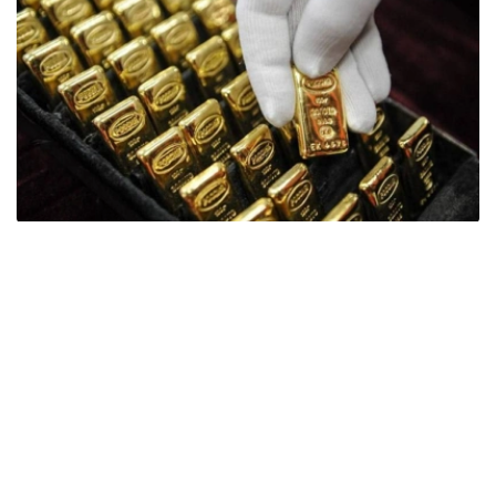
Фото: ӨзА
季度报告显示，哈萨克斯坦国家银行黄金储备增加了15吨。
波兰是2026年第二季度最大的黄金买家。该国在2026年第
二季度增加了51吨黄金储备。
中国购买了33吨黄金，乌兹别克斯坦购买了16吨，哈萨克
斯坦购买了15吨。约旦和捷克共和国的中央银行也分别增加
了6吨黄金储备。
全球各国央行在第二季度共购买了约289吨黄金，比2025年