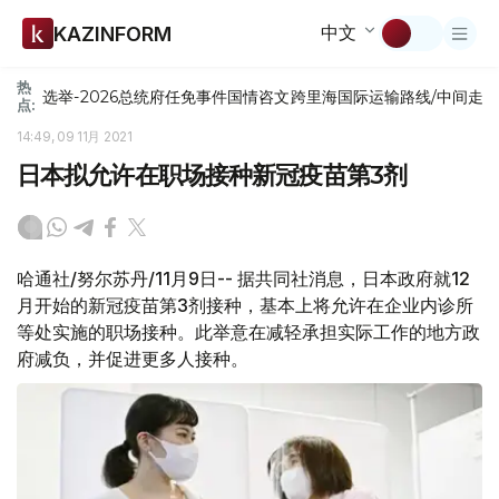
中文
KAZINFORM
热
选举-2026
总统府
任免
事件
国情咨文
跨里海国际运输路线/中间走
点:
14:49, 09 11月 2021
日本拟允许在职场接种新冠疫苗第3剂
哈通社/努尔苏丹/11月9日-- 据共同社消息，日本政府就12
月开始的新冠疫苗第3剂接种，基本上将允许在企业内诊所
等处实施的职场接种。此举意在减轻承担实际工作的地方政
府减负，并促进更多人接种。