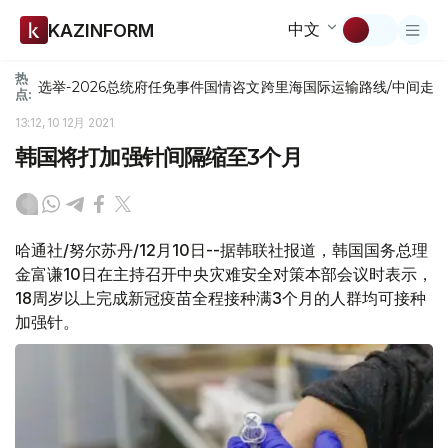
中文
KAZINFORM
热
选举-2026
总统府
任免
事件
国情咨文
跨里海国际运输路线/中间走
点:
13:12, 10 12月 2021
韩国将打加强针间隔缩至3个月
哈通社/努尔苏丹/12月10日--据韩联社报道，韩国国务总理
金富谦10日在主持召开中央灾难安全对策本部会议时表示，
18周岁以上完成新冠疫苗全程接种满3个月的人群均可接种
加强针。